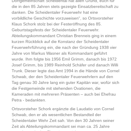
Dorfgemeinschaft Scheidental hat allen Grund, euch für
die in den 85 Jahren stets gezeigte Einsatzbereitschaft zu
danken. Die Scheidentaler Feuerwehr hat eine
vorbildliche Geschichte vorzuweisen“, so Ortsvorsteher
Klaus Schork stolz bei der Festeröffnung des 85.
Geburtstagsfests der Scheidentaler Feuerwehr.
Abteilungskommandant Christian Brenneis ging in einem
kurzen Rückblick auf die Konstanz der Scheidentaler
Feuerwehrführung ein, die nach der Gründung 1938 vier
Jahre von Markus Wasner als Kommandant geführt
wurde. Ihm folgte bis 1956 Emil Grimm, danach bis 1972
Josef Grimm, bis 1989 Reinhold Schäfer und danach Willi
Trunk. Dieser legte das Amt 1994 in die Hände von Cornel
Schwab, der den Scheidentaler Feuerwehrlern auf den
Tag genau 30 Jahre lang ein guter Kapitän war, wofür sich
die Festgemeinde mit stehenden Ovationen, die
Kameraden mit mehreren Präsenten – auch bei Ehefrau
Petra - bedankten.
Ortsvorsteher Schork ergänzte die Laudatio von Cornel
Schwab, den er als wesentlichen Bestandteil der
Scheidentaler Wehr Zeit sah. Von den 30 Jahren seiner
Zeit als Abteilungskommandant sei man ca. 25 Jahre