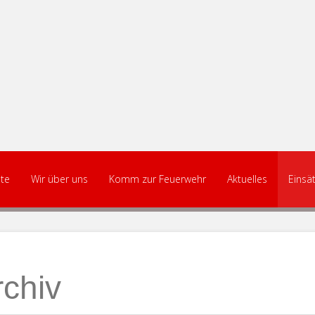
ite
Wir über uns
Komm zur Feuerwehr
Aktuelles
Einsä
rchiv