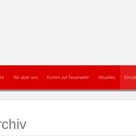
ite
Wir über uns
Komm zur Feuerwehr
Aktuelles
Einsä
rchiv