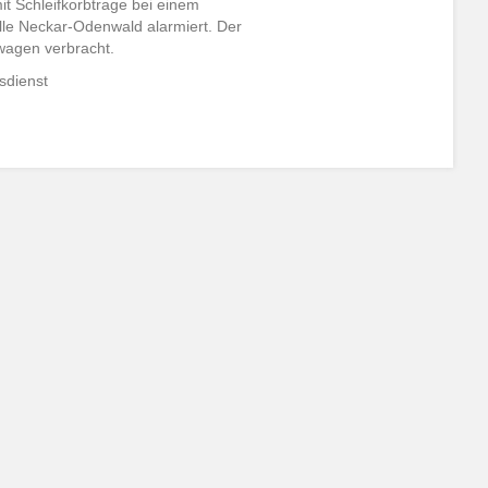
t Schleifkorbtrage bei einem
lle Neckar-Odenwald alarmiert. Der
swagen verbracht.
sdienst