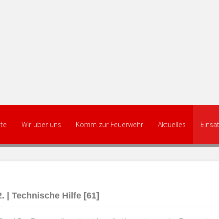
ite
Wir über uns
Komm zur Feuerwehr
Aktuelles
Einsä
. | Technische Hilfe [61]