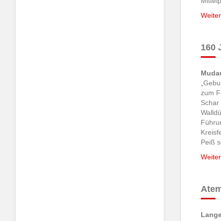
Mittel
Weiter
160 
Mudau
„Gebur
zum Fe
Schar
Walldü
Führun
Kreis
Peiß 
Weiter
Atem
Lange