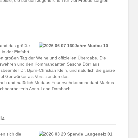
piele, die bei den Jugendlichen für viel Freude sorgten.
and das größte
n der Einfahrt
 großen Tag der Weihe und offiziellen Übergabe. Die
euerwehren und den Kommandanten Sascha Dörr aus
eamter Dr. Björn-Christian Kleih, und natürlich die ganze
ael Genwürker als Vorsitzenden des
rbach und natürlich Mudaus Feuerwehrkommandant Markus
achbearbeiterin Anna-Lena Dambach.
lz
en sich die