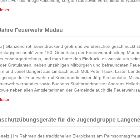
punkt. Für die nötige Abkühlung sorgten Eis sowie verschiedene Wassers
lesen
Jahre Feuerwehr Mudau
 |
Glänzend rot, beeindruckend groß und wunderschön geschmückt st
tstagsgeschenk“ zum 160. Geburtstag der Feuerwehrabteilung Mudau i
uerwehrgerätehaus, und man hatte den Eindruck, es wusste um seinen
 der Gratulanten, neben unzähligen Mitbürgern und befreundeten F
rn und Josef Bangert aus Limbach auch MdL Peter Hauk, Erster Landesb
gsriege der Feuerwehr mit Kreisbrandmeister Jörg Kirchenlohe, Mich
feuerwehrverbandes sowie Buchens Stadtbrandmeister Andreas Holle
sowie neben allen Amtsleiterinnen der Gemeinde auch die Feuerwehrs
lesen
schutzübungsgeräte für die Jugendgruppe Langene
nelz |
Im Rahmen des traditionellen Eierpickens am Palmsonntag freut