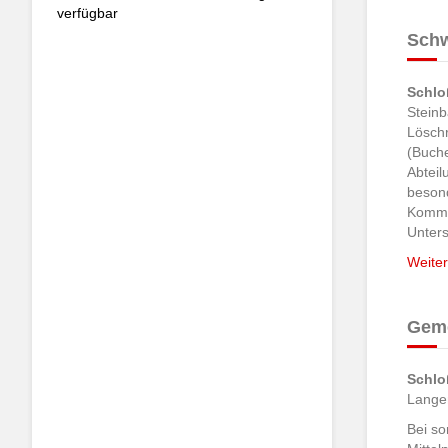
verfügbar
Schw
Schlo
Stein
Lösch
(Buche
Abteil
beson
Komman
Unters
Weiter
Gem
Schlo
Lange
Bei s