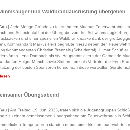
immsauger und Waldbrandausrüstung übergeben
ßau |
Jede Menge Gründe zu feiern hatten Mudaus Feuerwehrabteilu
bach und Scheidental bei der Übergabe von drei Schwimmsaugkörben, 
rucksäcken und einer speziellen Waldbrankmaske dank der großzügig
n). Kommandant Markus Peiß begrüßte hierzu neben den Feuerwehrleu
ungskommandanten Christian Brenneis (Scheidental), Hilmar Schüßler
ders Anna-Lena Dambach als stv. Hauptamtsleitern der Gemeinde Muda
danten Holger Münch sowie Steffen Lenz als Vertreter der Firm Bran
tützung der beiden Sponsoren könne man diese wertvollen Geräte nich
lesen
einsamer Übungsabend
ßau |
Am Freitag, 19. Juni 2026, trafen sich die Jugendgruppen Schlo
nelz zu einem gemeinsamen Übungsabend am Feuerwehrhaus in Sch
ommerlichen Temperaturen standen neben einer kleinen feuerwehrtech